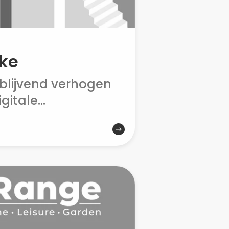
uke
blijvend verhogen
itale...