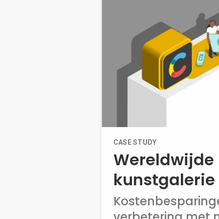
CASE STUDY
Wereldwijde
kunstgalerie
Kostenbesparing
verbetering met n