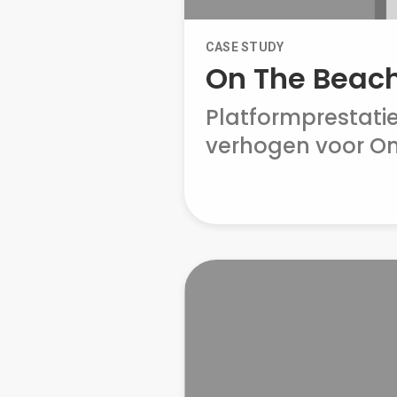
CASE STUDY
On The Beac
Platformprestati
verhogen voor On 