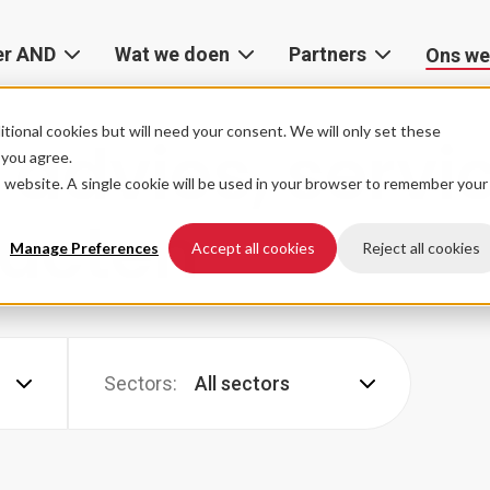
er AND
Wat we doen
Partners
Ons we
Over
Consulting
AWS
AND
Partner
tional cookies but will need your consent. We will only set these
 advies, servi
AI
f you agree.
Digital
Network
is website. A single cookie will be used in your browser to remember your
&
De
Tools
Google
ducten
AND
Cloud
Manage Preferences
Accept all cookies
Reject all cookies
Data
ervaring
&
Microsoft
Leiderschap
Integraties
Azure
Sectors:
All sectors
Locaties
Software
Snowflake
Engineering
Carrière
SaaS
Cloud