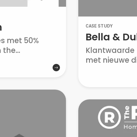
h
CASE STUDY
Bella & D
es met 50%
the...
Klantwaarde 
met nieuwe dig