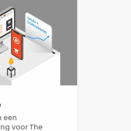
e
n een
ng voor The