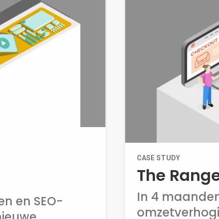
CASE STUDY
The Rang
In 4 maande
en en SEO-
omzetverhogi
ieuwe...