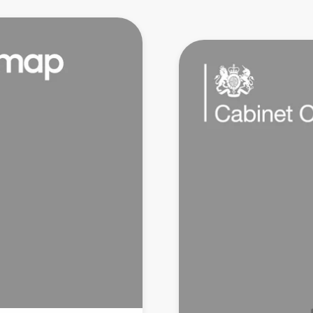
Productstrategie
Experience
Design
Mobiele
App
ontwikkeling