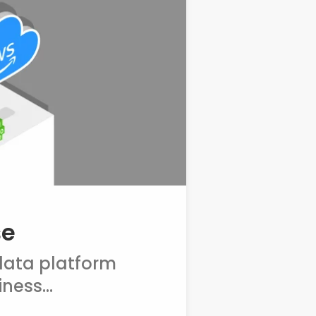
se
data platform
ness...