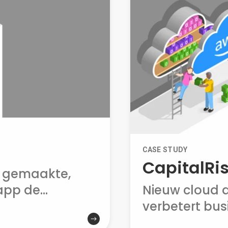
CASE STUDY
CapitalRi
 gemaakte,
pp de...
Nieuw cloud 
verbetert busi