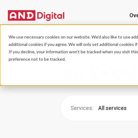
Ov
OUR WORK
We use necessary cookies on our website. We’d also like to use addi
Digitaal
additional cookies if you agree. We will only set additional cookies i
If you decline, your information won’t be tracked when you visit th
preference not to be tracked.
en pro
Services:
All services