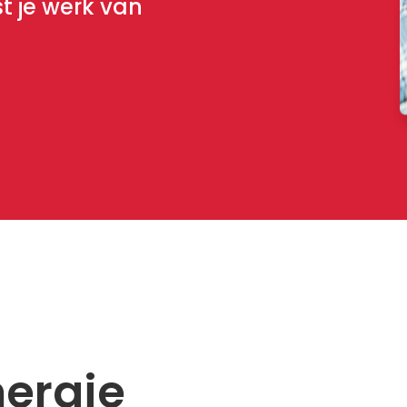
t je werk van
Productstrategie
Experience
Design
Mobiele
App
ontwikkeling
ergie