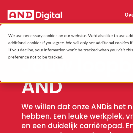
Ov
We use necessary cookies on our website. We’d also like to use addi
additional cookies if you agree. We will only set additional cookies i
ARBEIDSVOORWAARDEN
If you decline, your information won’t be tracked when you visit th
Jouw loopb
preference not to be tracked.
AND
We willen dat onze ANDis het n
hebben. Een leuke werkplek, vri
en een duidelijk carrièrepad. E