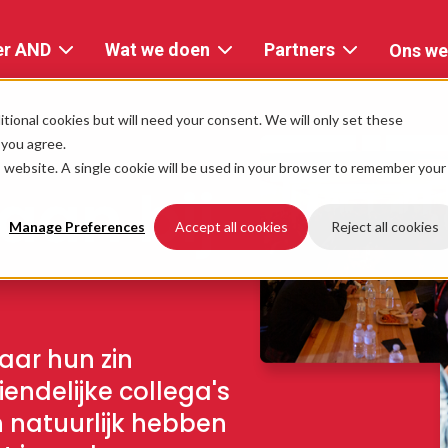
er AND
Wat we doen
Partners
Ons we
Over
Consulting
AWS
AND
Partner
tional cookies but will need your consent. We will only set these
AI
f you agree.
Digital
Network
is website. A single cookie will be used in your browser to remember your
&
aan bij
De
Tools
Google
AND
Cloud
Manage Preferences
Accept all cookies
Reject all cookies
Data
ervaring
&
Microsoft
Leiderschap
Integraties
Azure
Locaties
Software
Snowflake
aar hun zin
Engineering
endelijke collega's
Carrière
SaaS
n natuurlijk hebben
Cloud