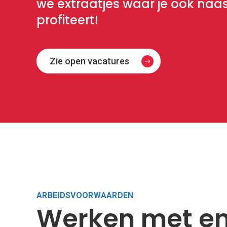
we extraatjes waar je ook naas
profiteert!
Zie open vacatures
ARBEIDSVOORWAARDEN
Werken met en