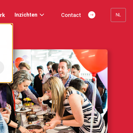
Inzichten
rk
Contact
NL
Publications
Blog
Evenementen
Podcast