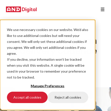
We use necessary cookies on our website. We’d also
NIEUWS
like to use additional cookies but will need your
Stap in de maat van
consent. We will only set these additional cookies if
de delivery cadence
you agree. We will only set additional cookies if you
agree.
If you decline, your information won’t be tracked
14 maart 2023 • 6 min read
when you visit this website. A single cookie will be
used in your browser to remember your preference
#Agile
not to be tracked.
Manage Preferences
Accept all cookies
Reject all cookies