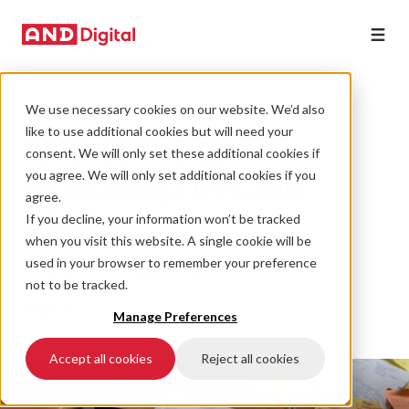
We use necessary cookies on our website. We’d also
CULTUUR
like to use additional cookies but will need your
AND She Can
consent. We will only set these additional cookies if
workshop in Club
you agree. We will only set additional cookies if you
agree.
Aletta
If you decline, your information won’t be tracked
when you visit this website. A single cookie will be
used in your browser to remember your preference
09 juni 2022 • 2 min read
not to be tracked.
#Nieuws
Manage Preferences
Accept all cookies
Reject all cookies