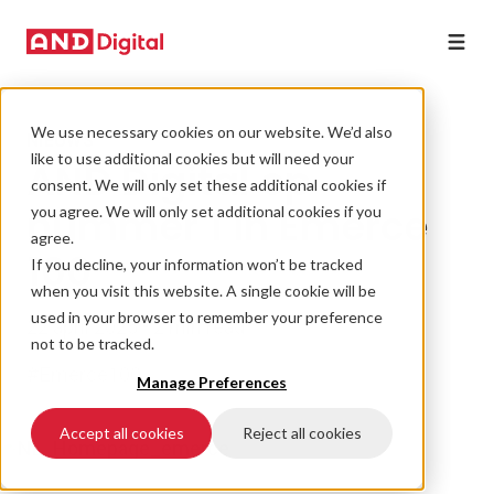
We use necessary cookies on our website. We’d also
NIEUWS
like to use additional cookies but will need your
AND Digital op
consent. We will only set these additional cookies if
nummer 1 in Emerce
you agree. We will only set additional cookies if you
agree.
100
If you decline, your information won’t be tracked
when you visit this website. A single cookie will be
used in your browser to remember your preference
22 april 2025 • 2 min read
not to be tracked.
#Emerce100
Manage Preferences
Accept all cookies
Reject all cookies